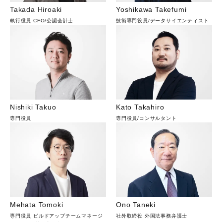
Takada Hiroaki
Yoshikawa Takefumi
執行役員 CFO
/
公認会計士
技術専門役員
/
データサイエンティスト
Nishiki Takuo
Kato Takahiro
専門役員
専門役員
/
コンサルタント
Mehata Tomoki
Ono Taneki
専門役員 ビルドアップチームマネージ
社外取締役 外国法事務弁護士