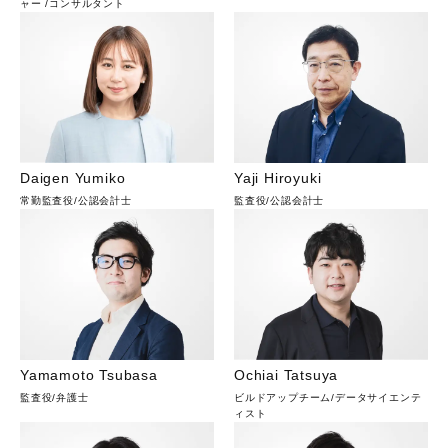
ャー
/
コンサルタント
Daigen Yumiko
Yaji Hiroyuki
常勤監査役
/
公認会計士
監査役
/
公認会計士
Yamamoto Tsubasa
Ochiai Tatsuya
監査役
/
弁護士
ビルドアップチーム
/
データサイエンテ
ィスト