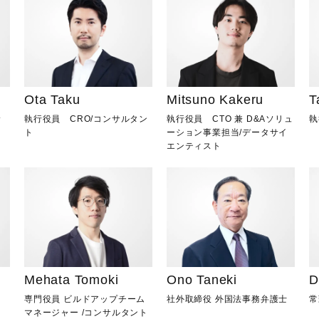
Ota Taku
Mitsuno Kakeru
T
サ
執行役員 CRO
/
コンサルタン
執行役員 CTO 兼 D&Aソリュ
執
ト
ーション事業担当
/
データサイ
エンティスト
Mehata Tomoki
Ono Taneki
D
専門役員 ビルドアップチーム
社外取締役 外国法事務弁護士
常
マネージャー
/
コンサルタント