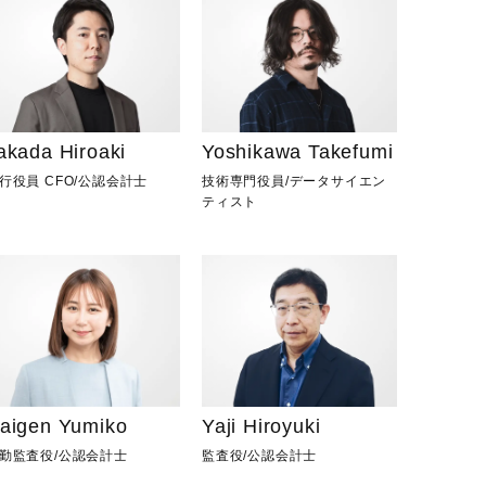
akada Hiroaki
Yoshikawa Takefumi
行役員 CFO
/
公認会計士
技術専門役員
/
データサイエン
ティスト
Yaji Hiroyuki
aigen Yumiko
監査役
/
公認会計士
勤監査役
/
公認会計士