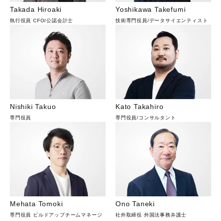
Takada Hiroaki
Yoshikawa Takefumi
執行役員 CFO
/
公認会計士
技術専門役員
/
データサイエンティスト
Nishiki Takuo
Kato Takahiro
専門役員
専門役員
/
コンサルタント
Mehata Tomoki
Ono Taneki
専門役員 ビルドアップチームマネージ
社外取締役 外国法事務弁護士