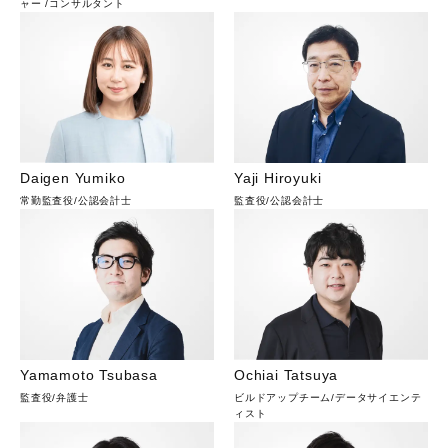
ャー
/
コンサルタント
Daigen Yumiko
Yaji Hiroyuki
常勤監査役
/
公認会計士
監査役
/
公認会計士
Yamamoto Tsubasa
Ochiai Tatsuya
監査役
/
弁護士
ビルドアップチーム
/
データサイエンテ
ィスト